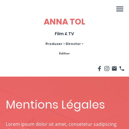
ANNA TOL
Film & TV
Producer - Director -
Editor
Mentions Légales
Lorem ipsum dolor sit amet, consetetur sadipscing